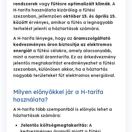
rendszerek
vagy
fűtésre optimalizált klímák
. A
H-tarifa használata kizárólag a fűtési
szezonban, jellemzően
október 15. és április 15.
között
érvényes, amikor a fűtés a legnagyobb
terhelést jelenti a háztartások számára.
A H-tarifa lényege, hogy az
áramszolgáltató
kedvezményes áron biztosítja az elektromos
energiát
a fűtési célokra, amely alacsonyabb,
mint a normál áramtarifa. Ez az árkedvezmény
jelentős megtakarítást eredményezhet a fűtési
szezonban, különösen akkor, ha a háztartás
nagyobb területeket fűt elektromos energiával.
Milyen előnyökkel jár a H-tarifa
használata?
A H-tarifa több szempontból is előnyös lehet a
háztartások számára:
Jelentős költségmegtakarítás:
A
kedvezményes áramdíj miatt a fűtési