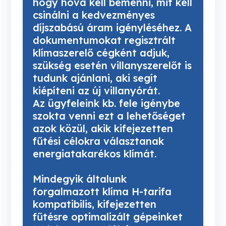
hogy hova kell bemenni, mit kell 
csinálni a kedvezményes 
díjszabású áram igényléséhez. A 
dokumentumokat regisztrált 
klímaszerelő cégként adjuk, 
szükség esetén villanyszerelőt is 
tudunk ajánlani, aki segít 
kiépíteni az új villanyórát.
Az ügyfeleink kb. fele igénybe 
szokta venni ezt a lehetőséget 
azok közül, akik kifejezetten 
fűtési célokra választanak 
energiatakarékos klímát.
Mindegyik általunk 
forgalmazott klíma H-tarifa 
kompatibilis, kifejezetten 
fűtésre optimalizált gépeinket 