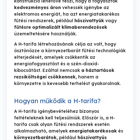
konstrukció lehetővé teszi, hogy a fogyasztók
kedvezményes áron
vehessék igénybe az
elektromos energiát, ha azt energiatakarékos
fűtési rendszerek, például
hőszivattyúk
vagy
fűtésre optimalizált klímaberendezések
üzemeltetésére használják.
A H-tarifa létrehozásának célja az volt, hogy
ösztönözze a környezetbarát fűtési technológiák
elterjedését, amelyek csökkentik az
energiafogyasztást és a szén-dioxid-
kibocsátást. Ezáltal nemcsak
a háztartások
rezsiköltségei csökkennek
, hanem a
környezetre is kevesebb terhelést gyakorolnak.
Hogyan működik a H-tarifa?
A H-tarifa igénybevételéhez bizonyos
feltételeknek kell teljesülniük. Először is, a H-
tarifa csak olyan fűtési rendszerek esetén
alkalmazható, amelyek
energiatakarékosak
és
környezetbarátok
, például
hőszivattyús