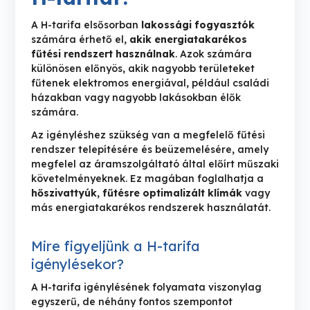
A H-tarifa elsősorban
lakossági fogyasztók
számára érhető el,
akik energiatakarékos
fűtési rendszert használnak
. Azok számára
különösen előnyös, akik nagyobb területeket
fűtenek elektromos energiával, például családi
házakban vagy nagyobb lakásokban élők
számára.
Az igényléshez szükség van a megfelelő fűtési
rendszer telepítésére és beüzemelésére, amely
megfelel az áramszolgáltató által előírt műszaki
követelményeknek. Ez magában foglalhatja a
hőszivattyúk, fűtésre optimalizált klímák
vagy
más energiatakarékos rendszerek használatát.
Mire figyeljünk a H-tarifa
igénylésekor?
A H-tarifa igénylésének folyamata viszonylag
egyszerű, de néhány fontos szempontot