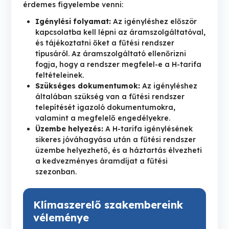
érdemes figyelembe venni:
Igénylési folyamat:
Az igényléshez először
kapcsolatba kell lépni az áramszolgáltatóval,
és tájékoztatni őket a fűtési rendszer
típusáról. Az áramszolgáltató ellenőrizni
fogja, hogy a rendszer megfelel-e a H-tarifa
feltételeinek.
Szükséges dokumentumok:
Az igényléshez
általában szükség van a fűtési rendszer
telepítését igazoló dokumentumokra,
valamint a megfelelő engedélyekre.
Üzembe helyezés:
A H-tarifa igénylésének
sikeres jóváhagyása után a fűtési rendszer
üzembe helyezhető, és a háztartás élvezheti
a kedvezményes áramdíjat a fűtési
szezonban.
Klímaszerelő szakembereink 
véleménye