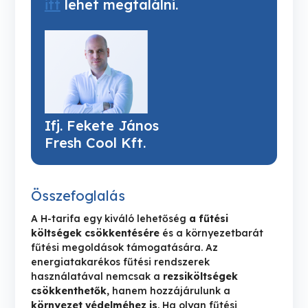
itt
 lehet megtalálni.
Ifj. Fekete János
Fresh Cool Kft. 
Összefoglalás
A H-tarifa egy kiváló lehetőség
a fűtési
költségek csökkentésére
és a környezetbarát
fűtési megoldások támogatására. Az
energiatakarékos fűtési rendszerek
használatával nemcsak a
rezsiköltségek
csökkenthetők
, hanem hozzájárulunk a
környezet védelméhez is
. Ha olyan fűtési