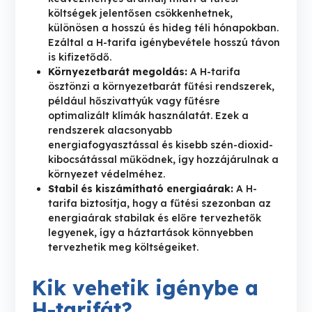
költségek jelentősen csökkenhetnek,
különösen a hosszú és hideg téli hónapokban.
Ezáltal a H-tarifa igénybevétele hosszú távon
is kifizetődő.
Környezetbarát megoldás:
A H-tarifa
ösztönzi a környezetbarát fűtési rendszerek,
például hőszivattyúk vagy fűtésre
optimalizált klímák használatát. Ezek a
rendszerek alacsonyabb
energiafogyasztással és kisebb szén-dioxid-
kibocsátással működnek, így hozzájárulnak a
környezet védelméhez.
Stabil és kiszámítható energiaárak:
A H-
tarifa biztosítja, hogy a fűtési szezonban az
energiaárak stabilak és előre tervezhetők
legyenek, így a háztartások könnyebben
tervezhetik meg költségeiket.
Kik vehetik igénybe a
H-tarifát?