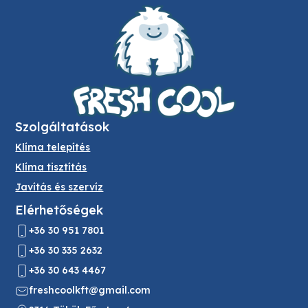
Szolgáltatások
Klíma telepítés
Klíma tisztítás
Javítás és szervíz
Elérhetőségek
+36 30 951 7801
+36 30 335 2632
+36 30 643 4467
freshcoolkft@gmail.com