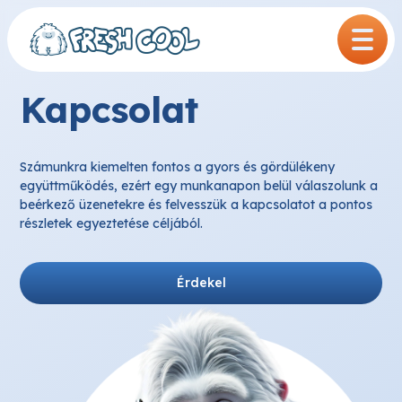
Kilépés
a
tartalomba
Kapcsolat
Számunkra kiemelten fontos a gyors és gördülékeny
együttműködés, ezért egy munkanapon belül válaszolunk a
beérkező üzenetekre és felvesszük a kapcsolatot a pontos
részletek egyeztetése céljából.
Érdekel