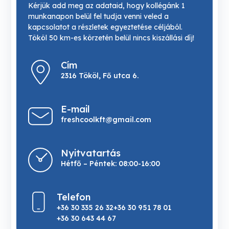
Kérjük add meg az adataid, hogy kollégánk 1
munkanapon belül fel tudja venni veled a
kapcsolatot a részletek egyeztetése céljából.
Tököl 50 km-es körzetén belül nincs kiszállási díj!
Cím
2316 Tököl, Fő utca 6.
E-mail
freshcoolkft@gmail.com
Nyitvatartás
Hétfő – Péntek: 08:00-16:00
Telefon
+36 30 335 26 32
+36 30 951 78 01
+36 30 643 44 67