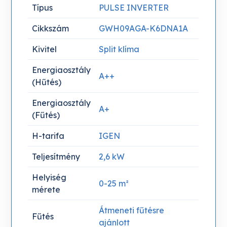
Típus
PULSE INVERTER
Cikkszám
GWH09AGA-K6DNA1A
Kivitel
Split klíma
Energiaosztály
A++
(Hűtés)
Energiaosztály
A+
(Fűtés)
H-tarifa
IGEN
Teljesítmény
2,6 kW
Helyiség
0-25 m²
mérete
Átmeneti fűtésre
Fűtés
ajánlott