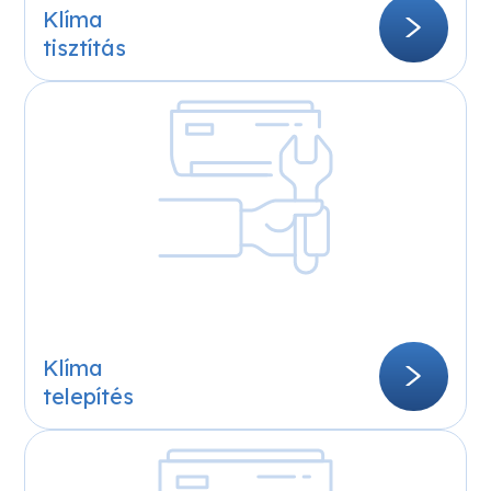
Klíma
Bővebben
tisztítás
Klíma
telepítés
A telepítést megelőzően felmérjük a helyszínt,
átbeszéljük az igényeket és elmondjuk a
lehetőségeket, javaslatainkat. A megbeszéltek alapján
tudunk árat kalkulálni – akár már a helyszínen. A
telepítéseket szakképzett kollégák végzik, akik tiszta,
rendezett munkát végeznek és nem hagynak
rendetlenséget maguk után.
Klíma
Bővebben
telepítés
Javítás &
Szerviz