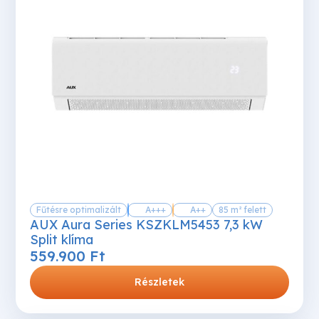
Fűtésre optimalizált
A+++
A++
85 m² felett
AUX Aura Series KSZKLM5453 7,3 kW
Split klíma
559.900
Ft
Részletek