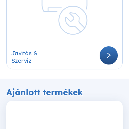
Mint minden elektromos eszköz, egy klíma berendezés
is meghibásodhat. Ennek leggyakoribb okai: szivárgás,
hűtőközeg(gáz) hiány, indítókondenzátor hiba. Cégünk
munkatársai több éves szakmai tapasztalattal
rendelkeznek, szinte minden hibát rövid idő alatt, akár
azonnal is orvoslni tudnak a helyszínen.
Javítás &
Bővebben
Szerviz
Ajánlott termékek