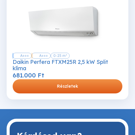
A+++
A+++
0-25 m²
Daikin Perfera FTXM25R 2,5 kW Split
klíma
681.000
Ft
Részletek