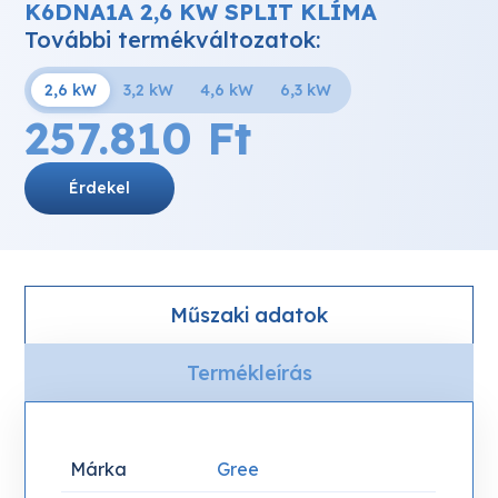
K6DNA1A 2,6 KW SPLIT KLÍMA
További termékváltozatok:
2,6 kW
3,2 kW
4,6 kW
6,3 kW
257.810
Ft
Érdekel
Műszaki adatok
Termékleírás
Márka
Gree