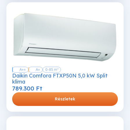
A++
A+
0-85 m²
Daikin Comfora FTXP50N 5,0 kW Split
klíma
789.300
Ft
Részletek