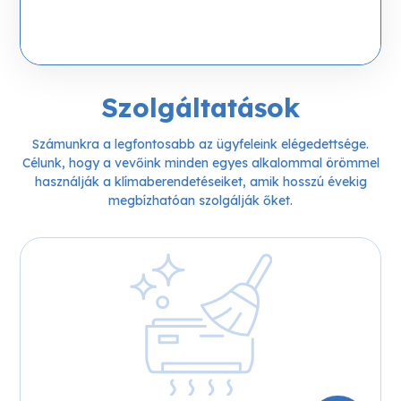
Szolgáltatások
Számunkra a legfontosabb az ügyfeleink elégedettsége.
Célunk, hogy a vevőink minden egyes alkalommal örömmel
használják a klímaberendetéseiket, amik hosszú évekig
megbízhatóan szolgálják őket.
Klíma
tisztítás
A gyártói garancia feltétele a rendszeres karbantartás.
A szakszerű klímatisztításnak hála jelentősen
csökkenthető a veszélyes kórokozók, a penész és a
gombák jelenléte a klímaberendezések alkatrészeiben.